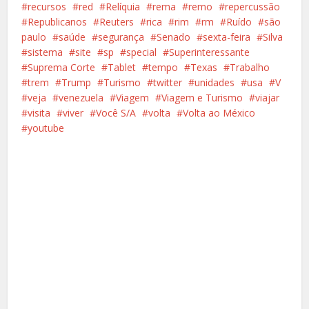
recursos
red
Relíquia
rema
remo
repercussão
Republicanos
Reuters
rica
rim
rm
Ruído
são
paulo
saúde
segurança
Senado
sexta-feira
Silva
sistema
site
sp
special
Superinteressante
Suprema Corte
Tablet
tempo
Texas
Trabalho
trem
Trump
Turismo
twitter
unidades
usa
V
veja
venezuela
Viagem
Viagem e Turismo
viajar
visita
viver
Você S/A
volta
Volta ao México
youtube
Facebook
X
Pinterest
Google+
LinkedIn