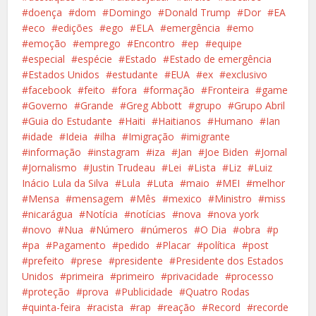
doença
dom
Domingo
Donald Trump
Dor
EA
eco
edições
ego
ELA
emergência
emo
emoção
emprego
Encontro
ep
equipe
especial
espécie
Estado
Estado de emergência
Estados Unidos
estudante
EUA
ex
exclusivo
facebook
feito
fora
formação
Fronteira
game
Governo
Grande
Greg Abbott
grupo
Grupo Abril
Guia do Estudante
Haiti
Haitianos
Humano
Ian
idade
Ideia
ilha
Imigração
imigrante
informação
instagram
iza
Jan
Joe Biden
Jornal
Jornalismo
Justin Trudeau
Lei
Lista
Liz
Luiz
Inácio Lula da Silva
Lula
Luta
maio
MEI
melhor
Mensa
mensagem
Mês
mexico
Ministro
miss
nicarágua
Notícia
notícias
nova
nova york
novo
Nua
Número
números
O Dia
obra
p
pa
Pagamento
pedido
Placar
política
post
prefeito
prese
presidente
Presidente dos Estados
Unidos
primeira
primeiro
privacidade
processo
proteção
prova
Publicidade
Quatro Rodas
quinta-feira
racista
rap
reação
Record
recorde