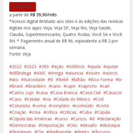
ASSINE
a partir de
R$ 39,90/mês
*Acesso digital ilimitado aos sites e às edições das revistas
digitais nos apps: Veja, Veja SP, Veja Rio, Veja Saúde,
Claudia, Superinteressante, Quatro Rodas, Você SA e Você
RH. * Pagamento anual de R$ 96, equivalente a R$ 2 por
semana.
Fonte: Veja
2022
2023
360
ação
AdBlock
ajuda
ajudar
Alfândega
AME
Amiga
anuncia
Assim
astros
ato
Autoridade
B
Bebê
bilhão
Boa Forma
br
Brasil
Brasileiro
cano
capri
capricho
carl
Carlos Lupi
casa
Casa Branca
Casa Civil
Casacor
Caso
Celular
cia
Cidade do México
Civil
Colunista
coma
completo
conteúdo
corte
Criação
crise
crítica
Críticas
Cuba
Cúpula
Cúpula das Américas
curso
Cursos
d
declaração
Democratas
Deportação
Des
desafio
destaque
destaques
Dia
diadeajudar
direito
discurso