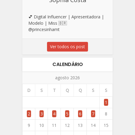
💕 Digital Influencer | Apresentadora |
Modelo | Miss 🇧🇷
@princesinhamt
Ver todos os post
CALENDÁRIO
agosto 2026
D
S
T
Q
Q
S
S
1
2
3
4
5
6
7
8
9
10
11
12
13
14
15