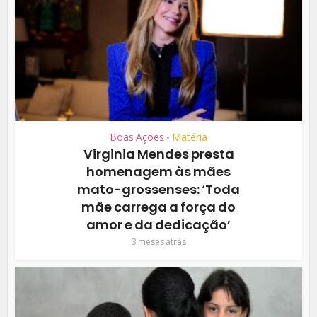
Boas Ações
Matéria
•
Virginia Mendes presta
homenagem às mães
mato-grossenses: ‘Toda
mãe carrega a força do
amor e da dedicação’
3 meses atrás