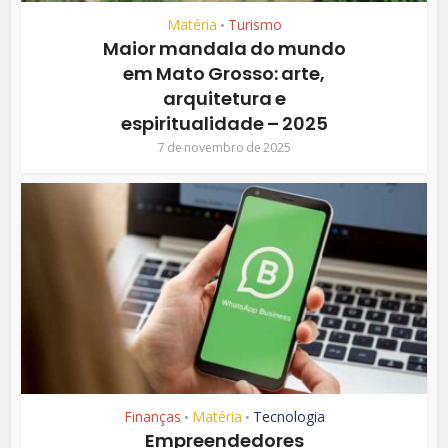
Matéria
Turismo
•
Maior mandala do mundo
em Mato Grosso: arte,
arquitetura e
espiritualidade – 2025
7 de novembro de 2025
Finanças
Matéria
Tecnologia
•
•
Empreendedores