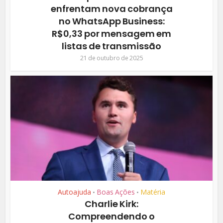
enfrentam nova cobrança
no WhatsApp Business:
R$0,33 por mensagem em
listas de transmissão
21 de outubro de 2025
Autoajuda
Boas Ações
Matéria
•
•
Charlie Kirk:
Compreendendo o