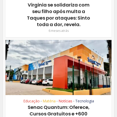
Virginia se solidariza com
seu filho após multa a
Taques por ataques: Sinto
toda a dor, revela.
6 meses atrás
Educação
Matéria
Notícias
Tecnologia
•
•
•
Senac Quantum: Oferece,
Cursos Gratuitos e +600