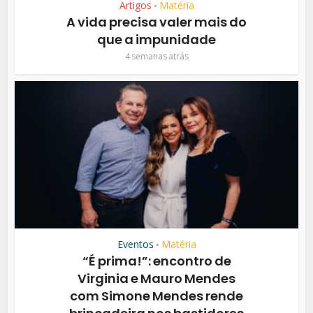
Artigos
Matéria
•
A vida precisa valer mais do
que a impunidade
4 semanas atrás
Eventos
Matéria
•
“É prima!”: encontro de
Virginia e Mauro Mendes
com Simone Mendes rende