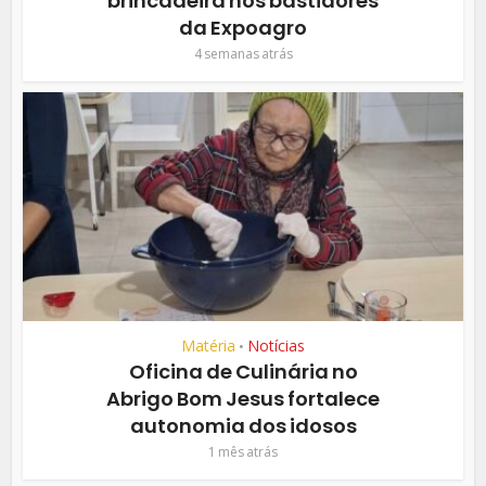
brincadeira nos bastidores
da Expoagro
4 semanas atrás
Matéria
Notícias
•
Oficina de Culinária no
Abrigo Bom Jesus fortalece
autonomia dos idosos
1 mês atrás