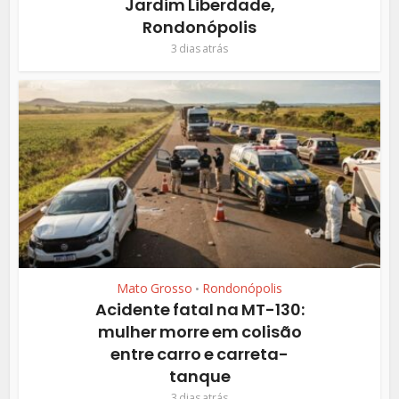
Jardim Liberdade,
Rondonópolis
3 dias atrás
Mato Grosso
Rondonópolis
•
Acidente fatal na MT-130:
mulher morre em colisão
entre carro e carreta-
tanque
3 dias atrás