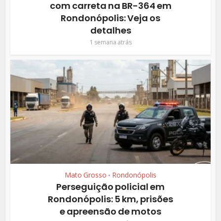
com carreta na BR-364 em
Rondonópolis: Veja os
detalhes
1 semana atrás
Mato Grosso
Rondonópolis
•
Perseguição policial em
Rondonópolis: 5 km, prisões
e apreensão de motos