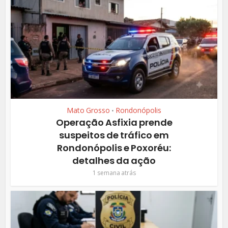
Mato Grosso
Rondonópolis
•
Operação Asfixia prende
suspeitos de tráfico em
Rondonópolis e Poxoréu:
detalhes da ação
1 semana atrás