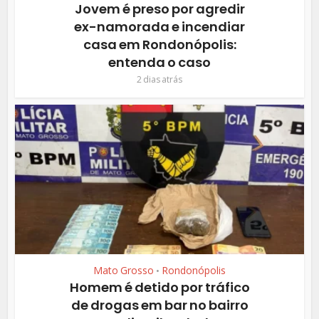
Jovem é preso por agredir
ex-namorada e incendiar
casa em Rondonópolis:
entenda o caso
2 dias atrás
Mato Grosso
Rondonópolis
•
Homem é detido por tráfico
de drogas em bar no bairro