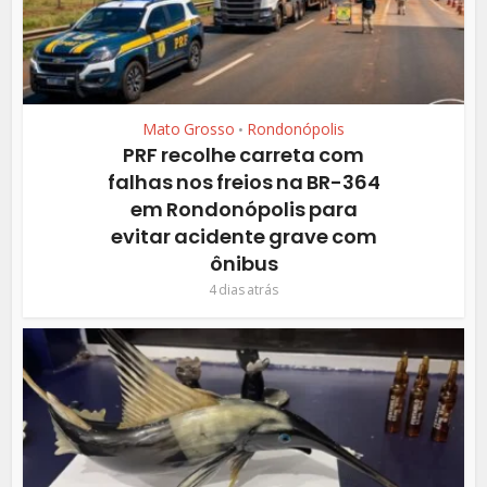
Mato Grosso
Rondonópolis
•
PRF recolhe carreta com
falhas nos freios na BR-364
em Rondonópolis para
evitar acidente grave com
ônibus
4 dias atrás