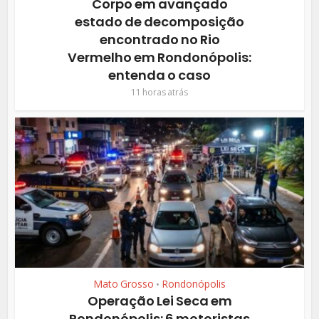
Corpo em avançado
estado de decomposição
encontrado no Rio
Vermelho em Rondonópolis:
entenda o caso
11 horas atrás
Mato Grosso
Rondonópolis
•
Operação Lei Seca em
Rondonópolis: 6 motoristas