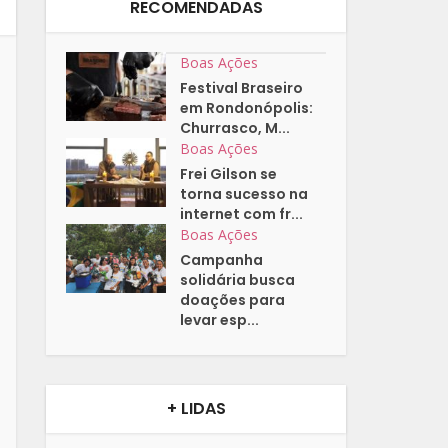
RECOMENDADAS
Boas Ações
Festival Braseiro
em Rondonópolis:
Churrasco, M...
Boas Ações
Frei Gilson se
torna sucesso na
internet com fr...
Boas Ações
Campanha
solidária busca
doações para
levar esp...
+ LIDAS