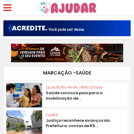
MARCAÇÃO -SAÚDE
Lucas do Rio Verde
•
Mato Grosso
Saúde convoca pais para a
mobilização de...
Cuiabá
Justiça reconhece avanços da
Prefeitura: contas de R$...