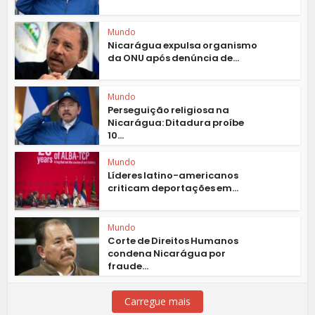
Mundo
Nicarágua expulsa organismo
da ONU após denúncia de...
Mundo
Perseguição religiosa na
Nicarágua: Ditadura proíbe
10...
Mundo
Líderes latino-americanos
criticam deportações em...
Mundo
Corte de Direitos Humanos
condena Nicarágua por
fraude...
Carregue mais