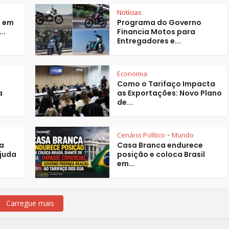
Notícias
s em
Programa do Governo
..
Financia Motos para
Entregadores e...
Economia
Como o Tarifaço Impacta
a
as Exportações: Novo Plano
de...
Cenário Político
Mundo
•
a
Casa Branca endurece
ajuda
posição e coloca Brasil
em...
Carregue mais