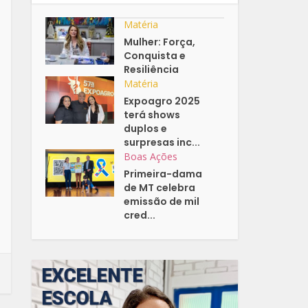
Matéria
Mulher: Força,
Conquista e
Resiliência
Matéria
Expoagro 2025
terá shows
duplos e
surpresas inc...
Boas Ações
Primeira-dama
de MT celebra
emissão de mil
cred...