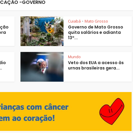
CAÇÃO -GOVERNO
Cuiabá
Mato Grosso
•
ação
Governo de Mato Grosso
ora
quita salários e adianta
13º...
Mundo
dio
Veto dos EUA a acesso às
.
urnas brasileiras gera...