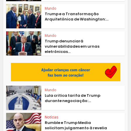
Mundo
Trump e a Transformação
Arquitetônica de Washington:...
Mundo
Trump denunciará
vulnerabilidades em urnas
eletrônicas...
Mundo
Lula critica tarifa de Trump
durante negociação:...
Notícias
Rumble e Trump Media
solicitam julgamento à revelia