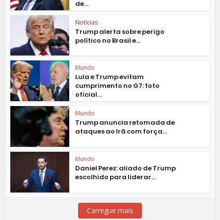
de...
Notícias
Trump alerta sobre perigo
político no Brasil e...
Mundo
Lula e Trump evitam
cumprimento no G7: foto
oficial...
Mundo
Trump anuncia retomada de
ataques ao Irã com força...
Mundo
Daniel Perez: aliado de Trump
escolhido para liderar...
Carregue mais