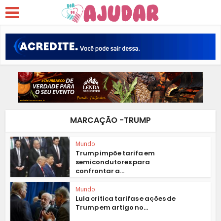
MARCAÇÃO -TRUMP
Mundo
Trump impõe tarifa em
semicondutores para
confrontar a...
Mundo
Lula critica tarifas e ações de
Trump em artigo no...