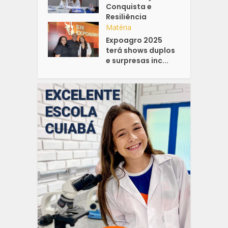
Conquista e
Resiliência
Matéria
Expoagro 2025
terá shows duplos
e surpresas inc...