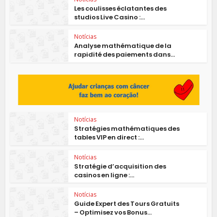
Les coulisses éclatantes des
studios Live Casino :...
Notícias
Analyse mathématique de la
rapidité des paiements dans...
Notícias
Stratégies mathématiques des
tables VIP en direct :...
Notícias
Stratégie d’acquisition des
casinos en ligne :...
Notícias
Guide Expert des Tours Gratuits
– Optimisez vos Bonus...