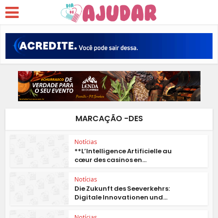
MARCAÇÃO -DES
Notícias
**L’Intelligence Artificielle au
cœur des casinos en...
Notícias
Die Zukunft des Seeverkehrs:
Digitale Innovationen und...
Notícias