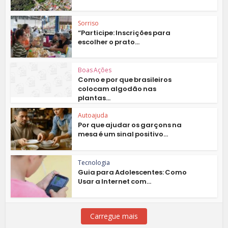
Sorriso
“Participe: Inscrições para
escolher o prato...
Boas Ações
Como e por que brasileiros
colocam algodão nas
plantas...
Autoajuda
Por que ajudar os garçons na
mesa é um sinal positivo...
Tecnologia
Guia para Adolescentes: Como
Usar a Internet com...
Carregue mais