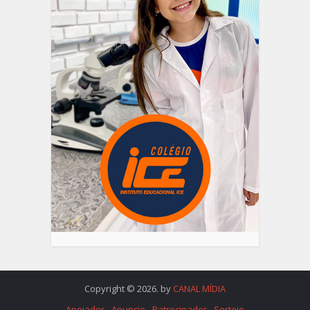
Copyright © 2026. by
CANAL MÍDIA
Apoiador
Anuncie
Patrocinador
Sorteio