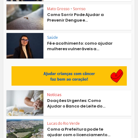
Mato Grosso
•
Sorriso
Como Sorrir Pode Ajudar a
Prevenir Dengue e...
Saúde
Fé e acolhimento: como ajudar
mulheres vulneráveis a...
Notícias
Doações Urgentes: Como
Ajudar o Banco de Leite do...
Lucas do Rio Verde
Como a Prefeitura pode te
ajudar com o licenciamento...