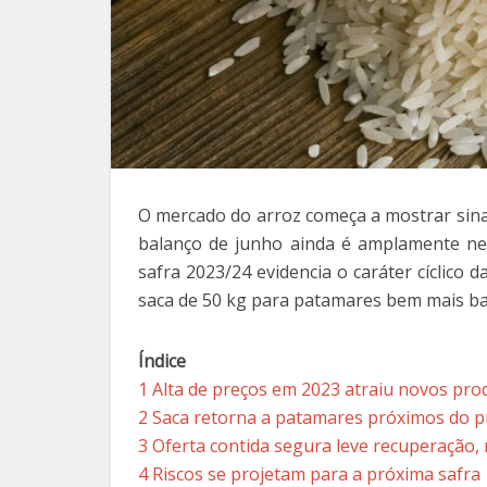
O mercado do arroz começa a mostrar sina
balanço de junho ainda é amplamente nega
safra 2023/24 evidencia o caráter cíclico 
saca de 50 kg para patamares bem mais bai
Índice
1
Alta de preços em 2023 atraiu novos pr
2
Saca retorna a patamares próximos do 
3
Oferta contida segura leve recuperação
4
Riscos se projetam para a próxima safra