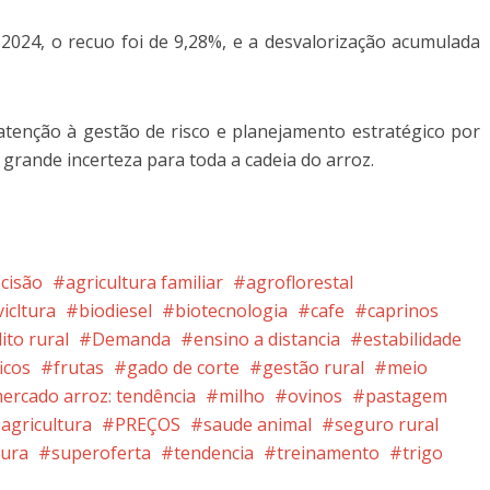
024, o recuo foi de 9,28%, e a desvalorização acumulada
 atenção à gestão de risco e planejamento estratégico por
rande incerteza para toda a cadeia do arroz.
ecisão
agricultura familiar
agroflorestal
vicltura
biodiesel
biotecnologia
cafe
caprinos
ito rural
Demanda
ensino a distancia
estabilidade
ficos
frutas
gado de corte
gestão rural
meio
ercado arroz: tendência
milho
ovinos
pastagem
agricultura
PREÇOS
saude animal
seguro rural
tura
superoferta
tendencia
treinamento
trigo