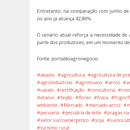
Entretanto, na comparação com junho de 2
no ano já alcança 42,86%.
O cenário atual reforça a necessidade de
parte dos produtores, em um momento de g
Fonte: portaldoagronegocio
abaixo
agricultura
agricultura de pr
agroindustrias
agrotoxico
arroz
a
cavalo
certificação
consultoria
cred
etanol
feijão
flores
fraca
frigorí
ambiente
Mercado
mercado arroz
m
pecuaria
pecuária de leite
pragas na 
setor sucroenergetico
soja
suinocul
turismo rural