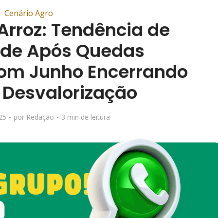
Cenário Agro
Arroz: Tendência de
ade Após Quedas
om Junho Encerrando
 Desvalorização
25
por
Redação
3 min de leitura