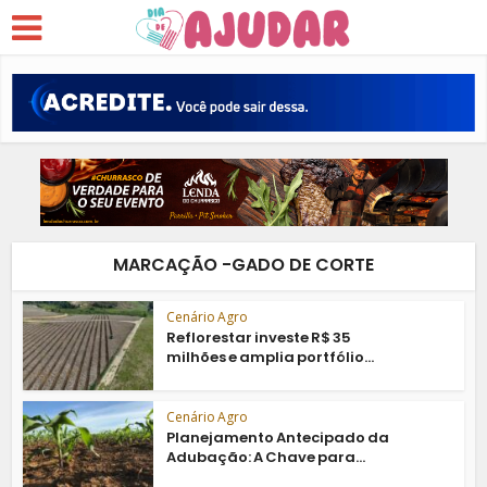
MARCAÇÃO -GADO DE CORTE
Cenário Agro
Reflorestar investe R$ 35
milhões e amplia portfólio...
Cenário Agro
Planejamento Antecipado da
Adubação: A Chave para...