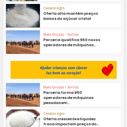
Cenário Agro
Oferta alta mantém preços
baixos do açúcar cristal
Mato Grosso
•
Sorriso
Parceria qualifica 950 novos
operadores de máquinas...
Mato Grosso
•
Sorriso
Parceria forma 950
operadores de máquinas
pesadas em...
Cenário Agro
Oferta crescente e liquidez
fraca impactam preços do...