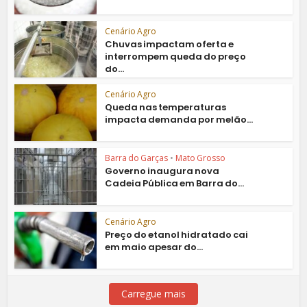
Cenário Agro
Chuvas impactam oferta e
interrompem queda do preço
do...
Cenário Agro
Queda nas temperaturas
impacta demanda por melão...
Barra do Garças
•
Mato Grosso
Governo inaugura nova
Cadeia Pública em Barra do...
Cenário Agro
Preço do etanol hidratado cai
em maio apesar do...
Carregue mais