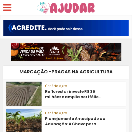
MARCAÇÃO -PRAGAS NA AGRICULTURA
Cenário Agro
Reflorestar investe R$ 35
milhões e amplia portfólio...
Cenário Agro
Planejamento Antecipado da
Adubação: A Chave para...