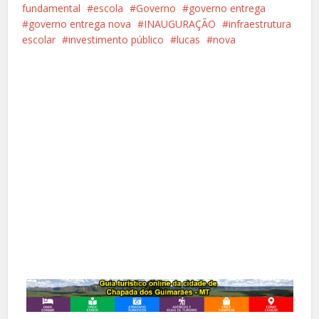
fundamental
escola
Governo
governo entrega
governo entrega nova
INAUGURAÇÃO
infraestrutura
escolar
investimento público
lucas
nova
Facebook
X
Pinterest
Google+
LinkedIn
Whatsapp