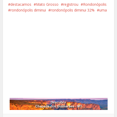
destacamos
Mato Grosso
registrou
Rondonópolis
rondonópolis diminui
rondonópolis diminui 32%
uma
Facebook
X
Pinterest
Google+
LinkedIn
Whatsapp