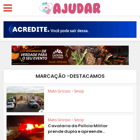
MARCAÇÃO -DESTACAMOS
Mato Grosso
•
Sinop
Mato Grosso
•
Sinop
Cavalaria da Polícia Militar
prende dupla e apreende...