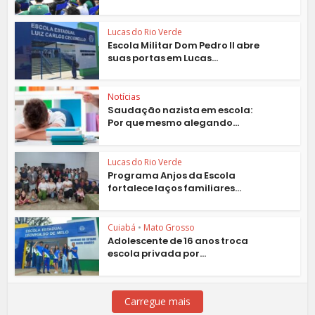
Lucas do Rio Verde
Escola Militar Dom Pedro II abre
suas portas em Lucas...
Notícias
Saudação nazista em escola:
Por que mesmo alegando...
Lucas do Rio Verde
Programa Anjos da Escola
fortalece laços familiares...
Cuiabá
•
Mato Grosso
Adolescente de 16 anos troca
escola privada por...
Carregue mais