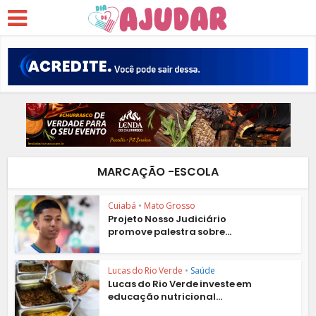
MARCAÇÃO -ESCOLA
Cuiabá
•
Mato Grosso
Projeto Nosso Judiciário
promove palestra sobre...
Lucas do Rio Verde
•
Saúde
Lucas do Rio Verde investe em
educação nutricional...