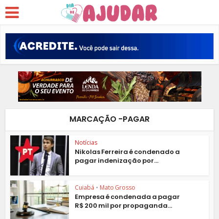
MARCAÇÃO -PAGAR
Notícias
Nikolas Ferreira é condenado a
pagar indenização por...
Cuiabá
•
Mato Grosso
Empresa é condenada a pagar
R$ 200 mil por propaganda...