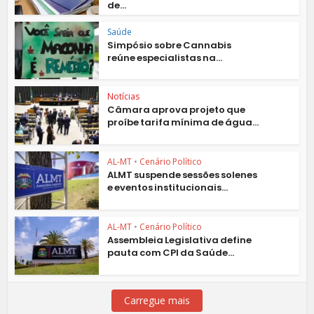
de...
Saúde
Simpósio sobre Cannabis
reúne especialistas na...
Notícias
Câmara aprova projeto que
proíbe tarifa mínima de água...
AL-MT
•
Cenário Político
ALMT suspende sessões solenes
e eventos institucionais...
AL-MT
•
Cenário Político
Assembleia Legislativa define
pauta com CPI da Saúde...
Carregue mais