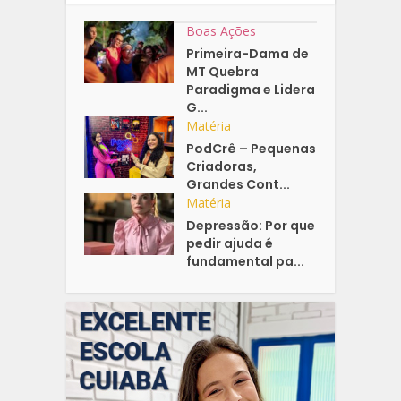
Boas Ações
Primeira-Dama de
MT Quebra
Paradigma e Lidera
G...
Matéria
PodCrê – Pequenas
Criadoras,
Grandes Cont...
Matéria
Depressão: Por que
pedir ajuda é
fundamental pa...