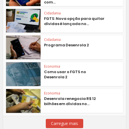
com...
Cidadania
FGTS: Nova opção para quitar
dívidas é lançada no...
Cidadania
Programa Desenrola 2
Economia
Como usar o FGTS no
Desenrola 2
Economia
Desenrola renegocia R$ 12
bilhões em dívidas no...
Carregue mais