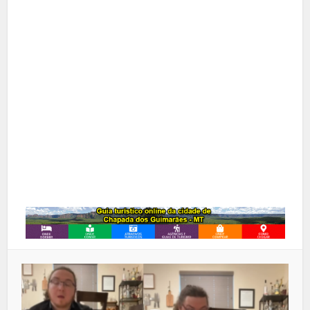
Facebook
X
Pinterest
Google+
LinkedIn
Whatsapp