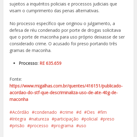
sujeitos a inquéritos policiais e processos judiciais que
visam o cumprimento das penas alternativas.
No processo específico que originou o julgamento, a
defesa de réu condenado por porte de drogas solicitava
que o porte de maconha para uso próprio deixasse de ser
considerado crime. O acusado foi preso portando três
gramas de maconha.
Processo:
RE 635.659
Fonte:
https://www.migalhas.com.br/quentes/416151/publicado-
acordao-do-stf-que-descriminaliza-uso-de-ate-40g-de-
maconha
Acórdão
condenado
crime
d
Des
fim
íntegra
natureza
participação
policial
preso
prisão
processo
programa
uso