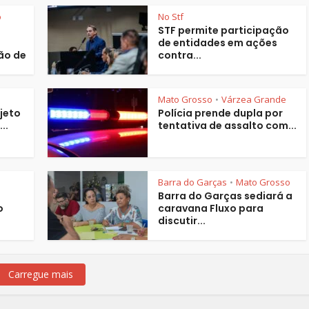
o
No Stf
STF permite participação
de entidades em ações
ão de
contra...
Mato Grosso
Várzea Grande
•
jeto
Polícia prende dupla por
..
tentativa de assalto com...
Barra do Garças
Mato Grosso
•
Barra do Garças sediará a
o
caravana Fluxo para
discutir...
Carregue mais