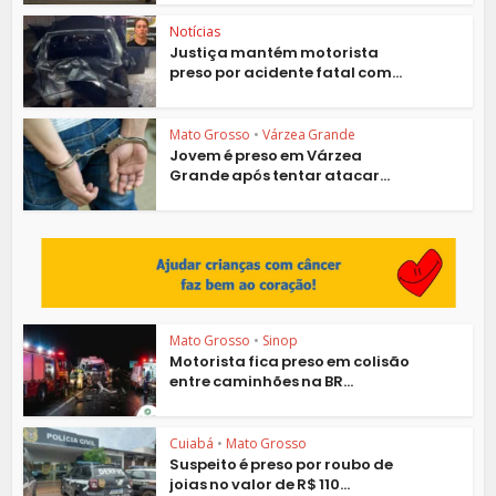
Notícias
Justiça mantém motorista
preso por acidente fatal com...
Mato Grosso
•
Várzea Grande
Jovem é preso em Várzea
Grande após tentar atacar...
Mato Grosso
•
Sinop
Motorista fica preso em colisão
entre caminhões na BR...
Cuiabá
•
Mato Grosso
Suspeito é preso por roubo de
joias no valor de R$ 110...