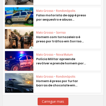
Mato Grosso
•
Rondonópolis
Falso motorista de app é preso
por sequestro e abuso...
Mato Grosso
•
Sorriso
Homem com tornozeleira é
preso por tráfico em Sorriso...
Mato Grosso
•
Nova Mutum
Polícia Militar apreende
revólver e prende homem por...
Mato Grosso
•
Rondonópolis
Homem é preso por furtar
barras de chocolate em...
Carregue mais