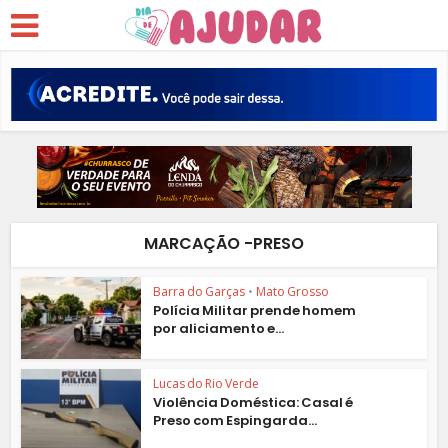
MARCAÇÃO -PRESO
Barra do Garças
•
Mato Grosso
Polícia Militar prende homem
por aliciamento e...
Lucas do Rio Verde
Violência Doméstica: Casal é
Preso com Espingarda...