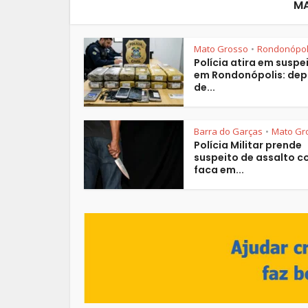
M
Mato Grosso
Rondonópol
•
Polícia atira em suspe
em Rondonópolis: dep
de...
Barra do Garças
Mato Gr
•
Polícia Militar prende
suspeito de assalto 
faca em...