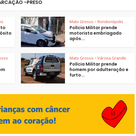
ARCAÇÃO -PRESO
is
Mato Grosso
Rondonópolis
•
ito
Polícia Militar prende
ósito
motorista embriagado
após...
osso
Mato Grosso
Várzea Grande
•
Polícia Militar prende
com
homem por adulteração e
furto...