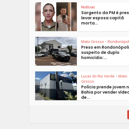
Notícias
Sargento da PM é pres
levar esposa capitã
morta...
Mato Grosso
Rondonópol
•
Preso em Rondonópoli
suspeito de duplo
homicídio:...
Lucas do Rio Verde
Mato
•
Grosso
Polícia prende jovem 
Bahia por vender víde
de...