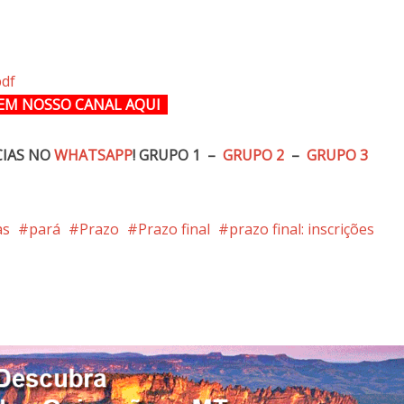
pdf
EM NOSSO CANAL
AQUI
CIAS NO
WHATSAPP
!
GRUPO 1 –
GRUPO 2
–
GRUPO 3
as
pará
Prazo
Prazo final
prazo final: inscrições
nterest
Google+
LinkedIn
Whatsapp