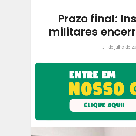
Prazo final: I
militares encer
31 de julho de 2