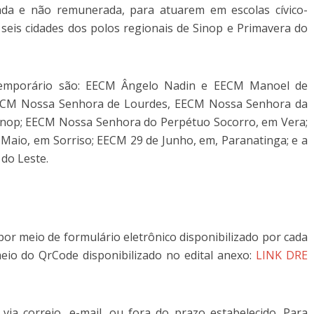
rada e não remunerada, para atuarem em escolas cívico-
m seis cidades dos polos regionais de Sinop e Primavera do
temporário são: EECM Ângelo Nadin e EECM Manoel de
EECM Nossa Senhora de Lourdes, EECM Nossa Senhora da
Sinop; EECM Nossa Senhora do Perpétuo Socorro, em Vera;
 Maio, em Sorriso; EECM 29 de Junho, em, Paranatinga; e a
do Leste.
por meio de formulário eletrônico disponibilizado por cada
eio do QrCode disponibilizado no edital anexo:
LINK DRE
 via correio, e-mail, ou fora do prazo estabelecido. Para