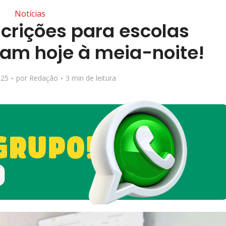
Notícias
nscrições para escolas
ram hoje à meia-noite!
025
por
Redação
3 min de leitura