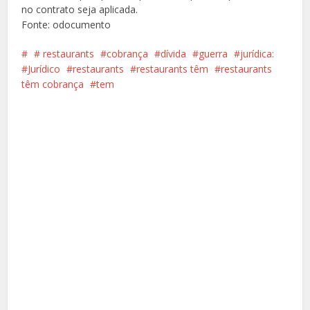
no contrato seja aplicada.
Fonte: odocumento
️ restaurants
cobrança
dívida
guerra
jurídica:
Jurídico
restaurants
restaurants têm
restaurants
têm cobrança
tem
Facebook
X
Pinterest
Google+
LinkedIn
Whatsapp