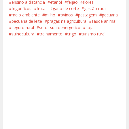
ensino a distancia
etanol
feijão
flores
frigoríficos
frutas
gado de corte
gestão rural
meio ambiente
milho
ovinos
pastagem
pecuaria
pecuária de leite
pragas na agricultura
saude animal
seguro rural
setor sucroenergetico
soja
suinocultura
treinamento
trigo
turismo rural
Facebook
X
Pinterest
Google+
LinkedIn
Whatsapp