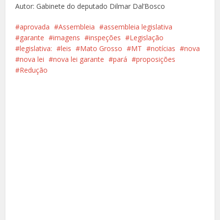
Autor: Gabinete do deputado Dilmar Dal’Bosco
aprovada
Assembleia
assembleia legislativa
garante
imagens
inspeções
Legislação
legislativa:
leis
Mato Grosso
MT
notícias
nova
nova lei
nova lei garante
pará
proposições
Redução
Facebook
X
Pinterest
Google+
LinkedIn
Whatsapp