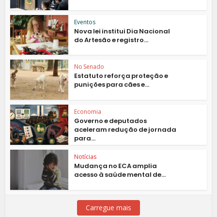
Eventos
Nova lei institui Dia Nacional
do Artesão e registro...
No Senado
Estatuto reforça proteção e
punições para cães e...
Economia
Governo e deputados
aceleram redução de jornada
para...
Notícias
Mudança no ECA amplia
acesso à saúde mental de...
Carregue mais