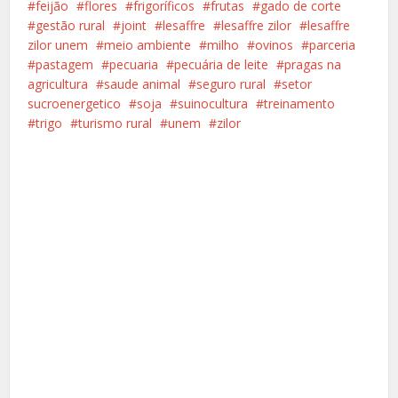
feijão
flores
frigoríficos
frutas
gado de corte
gestão rural
joint
lesaffre
lesaffre zilor
lesaffre
zilor unem
meio ambiente
milho
ovinos
parceria
pastagem
pecuaria
pecuária de leite
pragas na
agricultura
saude animal
seguro rural
setor
sucroenergetico
soja
suinocultura
treinamento
trigo
turismo rural
unem
zilor
Facebook
X
Pinterest
Google+
LinkedIn
Whatsapp