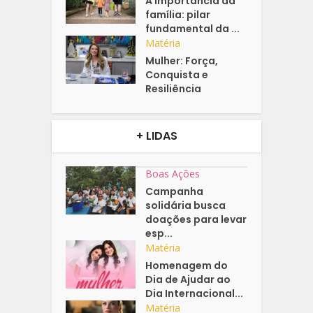
A importância da
família: pilar
fundamental da ...
Matéria
Mulher: Força,
Conquista e
Resiliência
+ LIDAS
Boas Ações
Campanha
solidária busca
doações para levar
esp...
Matéria
Homenagem do
Dia de Ajudar ao
Dia Internacional...
Matéria