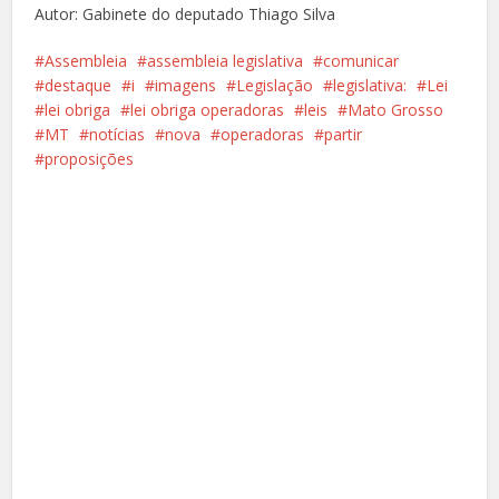
Autor: Gabinete do deputado Thiago Silva
Assembleia
assembleia legislativa
comunicar
destaque
i
imagens
Legislação
legislativa:
Lei
lei obriga
lei obriga operadoras
leis
Mato Grosso
MT
notícias
nova
operadoras
partir
proposições
Facebook
X
Pinterest
Google+
LinkedIn
Whatsapp