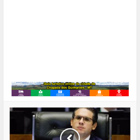
X
Pinterest
Google+
LinkedIn
Whatsapp