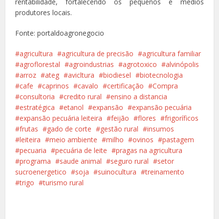
rentabilidade, fortalecendo os pequenos e médios
produtores locais.
Fonte: portaldoagronegocio
agricultura
agricultura de precisão
agricultura familiar
agroflorestal
agroindustrias
agrotoxico
alvinópolis
arroz
ateg
avicltura
biodiesel
biotecnologia
cafe
caprinos
cavalo
certificação
Compra
consultoria
credito rural
ensino a distancia
estratégica
etanol
expansão
expansão pecuária
expansão pecuária leiteira
feijão
flores
frigoríficos
frutas
gado de corte
gestão rural
insumos
leiteira
meio ambiente
milho
ovinos
pastagem
pecuaria
pecuária de leite
pragas na agricultura
programa
saude animal
seguro rural
setor
sucroenergetico
soja
suinocultura
treinamento
trigo
turismo rural
Facebook