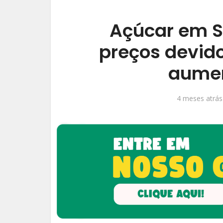
Açúcar em S
preços devid
aumen
4 meses atrás