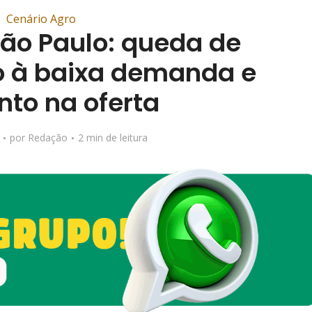
Cenário Agro
ão Paulo: queda de
o à baixa demanda e
to na oferta
por
Redação
2 min de leitura