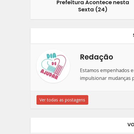
Prefeitura Acontece nesta
Sexta (24)
Redação
Estamos empenhados em 
impulsionar mudanças po
Ver todas as postagens
VO