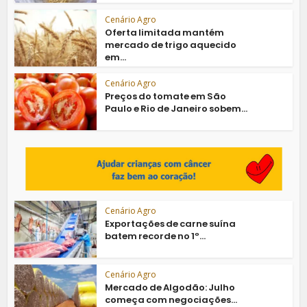
Cenário Agro
Oferta limitada mantém
mercado de trigo aquecido
em...
Cenário Agro
Preços do tomate em São
Paulo e Rio de Janeiro sobem...
Cenário Agro
Exportações de carne suína
batem recorde no 1º...
Cenário Agro
Mercado de Algodão: Julho
começa com negociações...