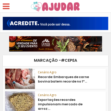
MARCAÇÃO -#CEPEA
Cenário Agro
Recorde: Embarques de carne
bovina batem recorde no 1º...
Cenário Agro
Exportações recordes
impulsionam mercado de
arroz:...