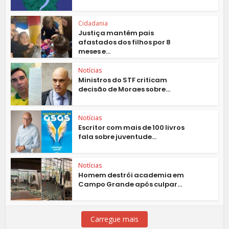
Cidadania
Justiça mantém pais
afastados dos filhos por 8
meses e...
Notícias
Ministros do STF criticam
decisão de Moraes sobre...
Notícias
Escritor com mais de 100 livros
fala sobre juventude...
Notícias
Homem destrói academia em
Campo Grande após culpar...
Carregue mais