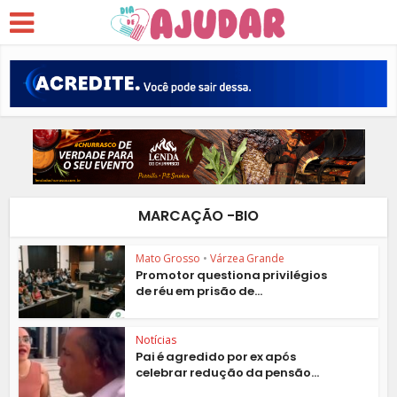
MARCAÇÃO -BIO
Mato Grosso
•
Várzea Grande
Promotor questiona privilégios
de réu em prisão de...
Notícias
Pai é agredido por ex após
celebrar redução da pensão...