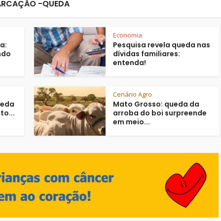
RCAÇÃO -QUEDA
Economia
a:
Pesquisa revela queda nas
ndo
dívidas familiares:
entenda!
Cenário Agro
ueda
Mato Grosso: queda da
to...
arroba do boi surpreende
em meio...