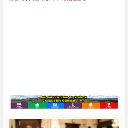
Facebook
X
Pinterest
Google+
LinkedIn
Whatsapp