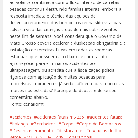
ao volante combinada com o fluxo intenso de carretas
pesadas continua destruindo famílias inteiras, embora a
resposta imediata e técnica das equipes de
desencarceramento dos bombeiros tenha sido vital para
salvar a vida das crianças e dos demais sobreviventes
neste fim de semana. Você considera que o Governo de
Mato Grosso deveria acelerar a duplicação obrigatória e a
instalação de terceiras faixas em todas as rodovias
estaduais que possuem alto fluxo de carretas do
agronegócio para eliminar os acidentes por
ultrapassagem, ou acredita que a fiscalização policial
rigorosa com aplicação de multas pesadas para
motoristas imprudentes já seria suficiente para conter as
mortes nas estradas? Participe do debate e deixe seu
comentário abaixo.
Fonte: cenariomt
acidentes
acidentes fatais mt-235
acidentes fatais:
balanço
Bombeiros
Corpo
Corpo de Bombeiros
Desencarceramento
destacamos
i
Lucas do Rio
Verde
MT-235
MT-449
operacional