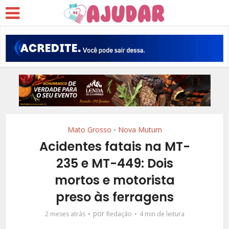
Mato Grosso
Nova Mutum
•
Acidentes fatais na MT-
235 e MT-449: Dois
mortos e motorista
preso às ferragens
por
2 meses atrás
Redação
4 min de leitura