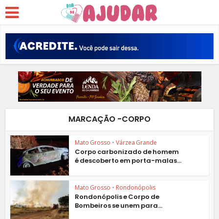
MARCAÇÃO -CORPO
Mato Grosso
•
Várzea Grande
Corpo carbonizado de homem
é descoberto em porta-malas...
Mato Grosso
•
Rondonópolis
Rondonópolis e Corpo de
Bombeiros se unem para...