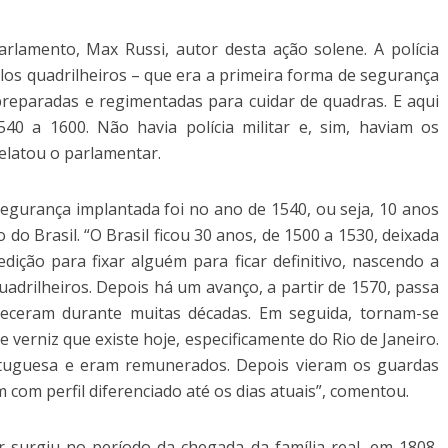
rlamento, Max Russi, autor desta ação solene. A polícia
elos quadrilheiros – que era a primeira forma de segurança
preparadas e regimentadas para cuidar de quadras. E aqui
40 a 1600. Não havia polícia militar e, sim, haviam os
 relatou o parlamentar.
segurança implantada foi no ano de 1540, ou seja, 10 anos
o do Brasil. “O Brasil ficou 30 anos, de 1500 a 1530, deixada
ção para fixar alguém para ficar definitivo, nascendo a
adrilheiros. Depois há um avanço, a partir de 1570, passa
ceram durante muitas décadas. Em seguida, tornam-se
te verniz que existe hoje, especificamente do Rio de Janeiro.
rtuguesa e eram remunerados. Depois vieram os guardas
 com perfil diferenciado até os dias atuais”, comentou.
ar surgiu no período da chegada da família real, em 1808,