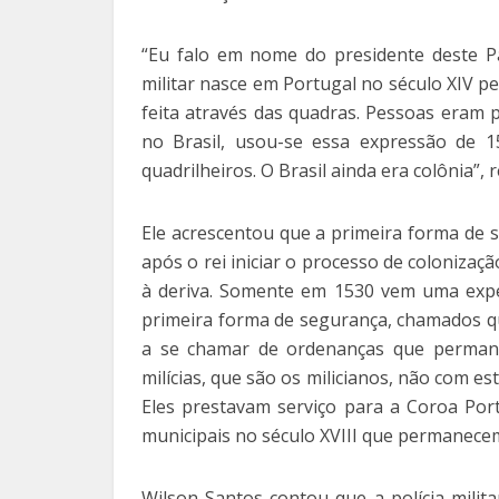
“Eu falo em nome do presidente deste Pa
militar nasce em Portugal no século XIV p
feita através das quadras. Pessoas eram 
no Brasil, usou-se essa expressão de 15
quadrilheiros. O Brasil ainda era colônia”,
Ele acrescentou que a primeira forma de 
após o rei iniciar o processo de colonizaçã
à deriva. Somente em 1530 vem uma expedi
primeira forma de segurança, chamados qu
a se chamar de ordenanças que permane
milícias, que são os milicianos, não com es
Eles prestavam serviço para a Coroa Po
municipais no século XVIII que permanecem
Wilson Santos contou que a polícia milit