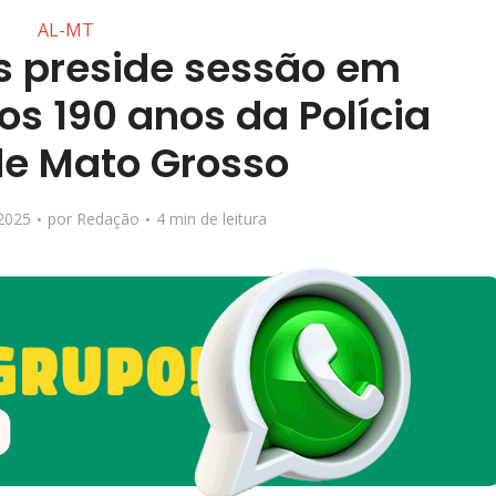
AL-MT
s preside sessão em
 190 anos da Polícia
 de Mato Grosso
2025
por
Redação
4 min de leitura