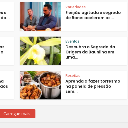
Variedades
s e
Eleição agitada e segredo
do...
de Ronei aceleram os...
Eventos
jas
Descubra o Segredo da
o!
Origem da Baunilha em
uma...
Receitas
ha
Aprenda a fazer torresmo
 aos
na panela de pressão
sem...
Carregue mais