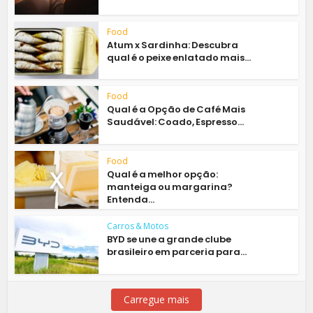
Food
Atum x Sardinha: Descubra
qual é o peixe enlatado mais...
Food
Qual é a Opção de Café Mais
Saudável: Coado, Espresso...
Food
Qual é a melhor opção:
manteiga ou margarina?
Entenda...
Carros & Motos
BYD se une a grande clube
brasileiro em parceria para...
Carregue mais