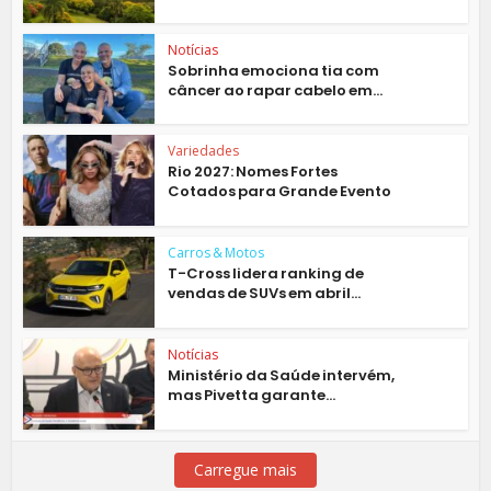
Notícias
Sobrinha emociona tia com
câncer ao rapar cabelo em...
Variedades
Rio 2027: Nomes Fortes
Cotados para Grande Evento
Carros & Motos
T-Cross lidera ranking de
vendas de SUVs em abril...
Notícias
Ministério da Saúde intervém,
mas Pivetta garante...
Carregue mais