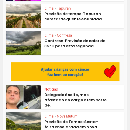
Clima
•
Tapurah
Previsão de tempo: Tapurah
com tarde quente e nublada...
Clima
•
Confresa
Confresa: Previsão de calor de
35°C para esta segunda...
Notícias
Delegado é solto, mas
afastado do cargo e tem porte
de...
Clima
•
Nova Mutum
Previsão do Tempo: Sexta-
feira ensolarada em Nova...