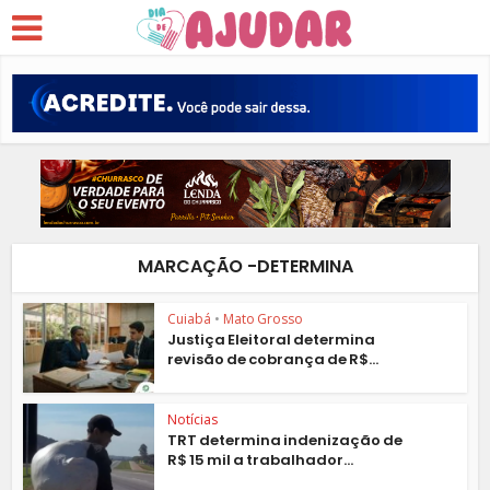
MARCAÇÃO -DETERMINA
Cuiabá
•
Mato Grosso
Justiça Eleitoral determina
revisão de cobrança de R$...
Notícias
TRT determina indenização de
R$ 15 mil a trabalhador...