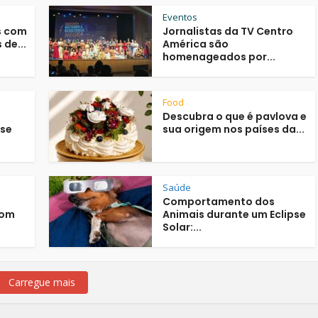
Eventos
s com
Jornalistas da TV Centro
de...
América são
homenageados por...
Food
Descubra o que é pavlova e
nse
sua origem nos países da...
Saúde
Comportamento dos
com
Animais durante um Eclipse
Solar:...
Carregue mais