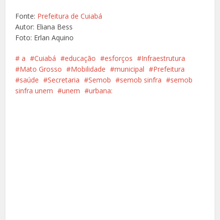
Fonte:
Prefeitura de Cuiabá
Autor: Eliana Bess
Foto: Erlan Aquino
‍️ a
Cuiabá
educação
esforços
Infraestrutura
Mato Grosso
Mobilidade
municipal
Prefeitura
saúde
Secretaria
Semob
semob sinfra
semob
sinfra unem
unem
urbana:
Facebook
X
Pinterest
Google+
LinkedIn