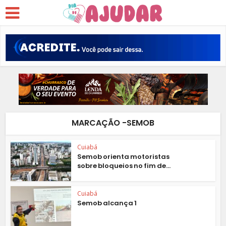
MARCAÇÃO -SEMOB
Cuiabá
Semob orienta motoristas
sobre bloqueios no fim de...
Cuiabá
Semob alcança 1