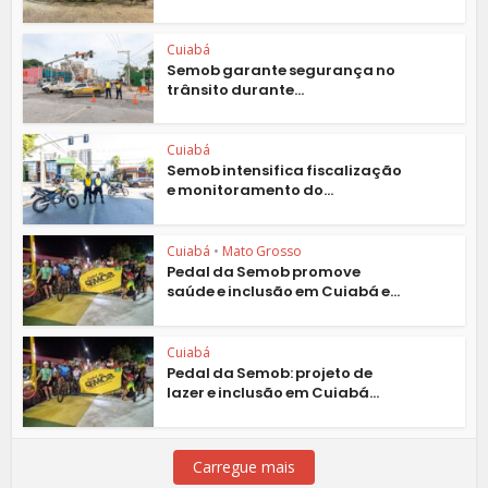
Cuiabá
Semob garante segurança no
trânsito durante...
Cuiabá
Semob intensifica fiscalização
e monitoramento do...
Cuiabá
•
Mato Grosso
Pedal da Semob promove
saúde e inclusão em Cuiabá e...
Cuiabá
Pedal da Semob: projeto de
lazer e inclusão em Cuiabá...
Carregue mais