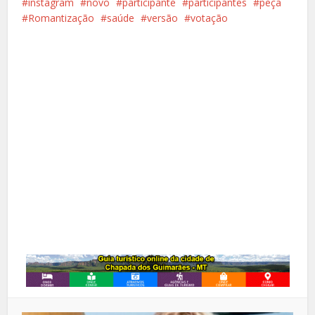
instagram
novo
participante
participantes
peça
Romantização
saúde
versão
votação
Facebook
X
Pinterest
Google+
LinkedIn
Whatsapp