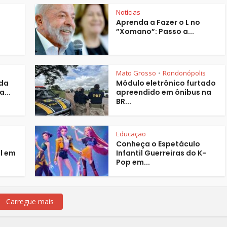
Notícias
Aprenda a Fazer o L no
”Xomano”: Passo a...
Mato Grosso
Rondonópolis
•
ada
Módulo eletrônico furtado
...
apreendido em ônibus na
BR...
Educação
Conheça o Espetáculo
l em
Infantil Guerreiras do K-
Pop em...
Carregue mais